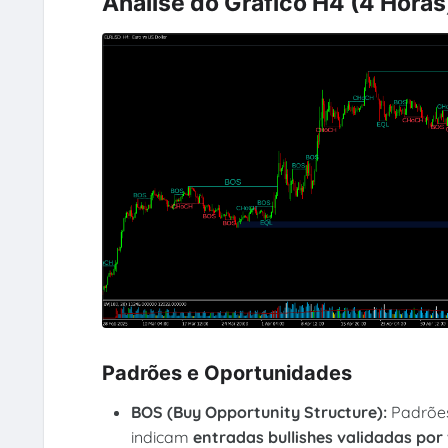
Análise do Gráfico H4 (4 Horas
Padrões e Oportunidades
BOS (Buy Opportunity Structure):
Padrõe
indicam
entradas bullishes validadas po