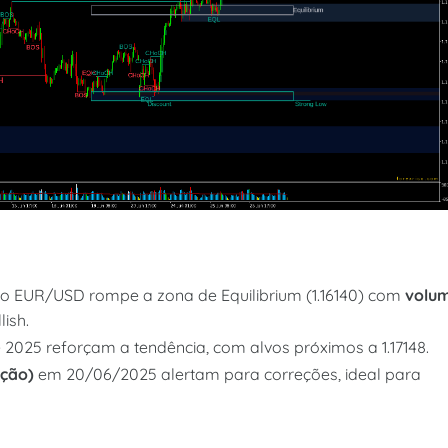
 o EUR/USD rompe a zona de Equilibrium (1.16140) com
volu
lish.
025 reforçam a tendência, com alvos próximos a 1.17148.
ação)
em 20/06/2025 alertam para correções, ideal para