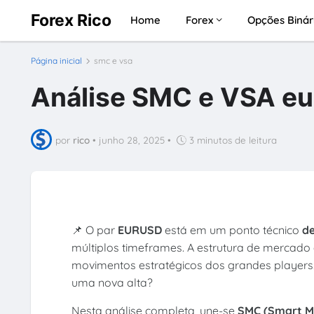
Forex Rico
Home
Forex
Opções Binár
Página inicial
smc e vsa
Análise SMC e VSA eu
por
rico
•
junho 28, 2025
•
3 minutos de leitura
📌 O par
EURUSD
está em um ponto técnico
de
múltiplos timeframes. A estrutura de mercado
movimentos estratégicos dos grandes players
uma nova alta?
Nesta análise completa, une-se
SMC (Smart M