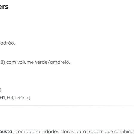
ers
padrão.
148) com volume verde/amarelo.
.
, H4, Diário).
obusta
, com oportunidades claras para traders que combin