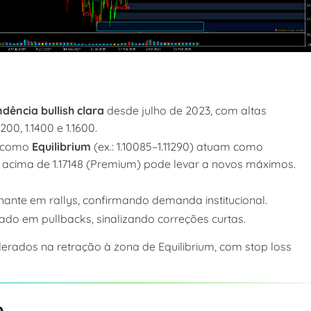
ndência bullish clara
desde julho de 2023, com altas
00, 1.1400 e 1.1600.
s como
Equilibrium
(ex.: 1.10085–1.11290) atuam como
 acima de 1.17148 (Premium) pode levar a novos máximos.
ante em rallys, confirmando demanda institucional.
do em pullbacks, sinalizando correções curtas.
rados na retração à zona de Equilibrium, com stop loss