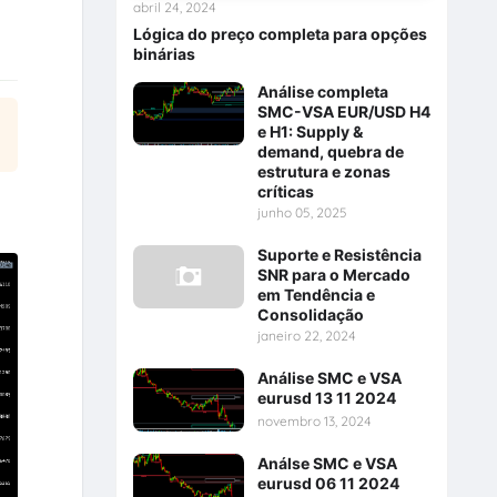
abril 24, 2024
Lógica do preço completa para opções
binárias
Análise completa
SMC-VSA EUR/USD H4
e H1: Supply &
demand, quebra de
estrutura e zonas
críticas
junho 05, 2025
Suporte e Resistência
SNR para o Mercado
em Tendência e
Consolidação
janeiro 22, 2024
Análise SMC e VSA
eurusd 13 11 2024
novembro 13, 2024
Análse SMC e VSA
eurusd 06 11 2024