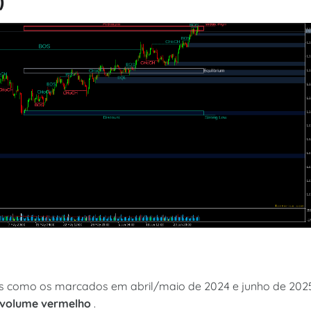
)
s como os marcados em abril/maio de 2024 e junho de 202
r volume vermelho
.