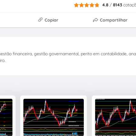
4.8
/
8143
cotaç
Copiar
Compartilhar
stão financeira, gestão governamental, perito em contabilidade, anal
ro.