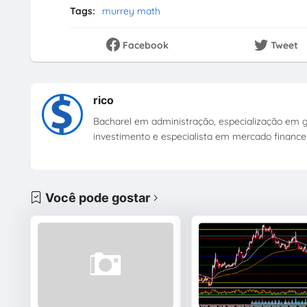
Tags:
murrey math
Facebook
Tweet
rico
Bacharel em administração, especialização em ge
investimento e especialista em mercado financei
Você pode gostar