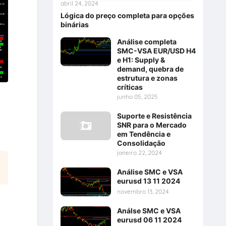
abril 24, 2024
Lógica do preço completa para opções
binárias
Análise completa
SMC-VSA EUR/USD H4
e H1: Supply &
demand, quebra de
estrutura e zonas
críticas
junho 05, 2025
Suporte e Resistência
o
SNR para o Mercado
em Tendência e
Consolidação
janeiro 22, 2024
Análise SMC e VSA
eurusd 13 11 2024
novembro 13, 2024
Análse SMC e VSA
eurusd 06 11 2024