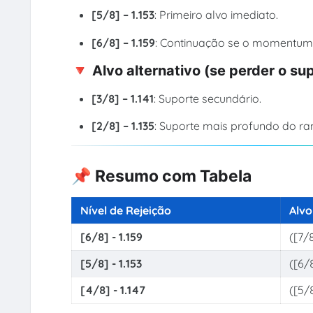
[5/8] – 1.153
: Primeiro alvo imediato.
[6/8] – 1.159
: Continuação se o momentum f
🔻 Alvo alternativo (se perder o su
[3/8] – 1.141
: Suporte secundário.
[2/8] – 1.135
: Suporte mais profundo do ra
📌 Resumo com Tabela
Nível de Rejeição
Alvo
[6/8] - 1.159
([7/8
[5/8] - 1.153
([6/8
[4/8] - 1.147
([5/8