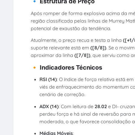
🔹 Estrutura de Preço
Após romper de forma explosiva acima da mé
região classificada pelas linhas de Murrey M
potencial de exaustão da tendência.
Atualmente, o preço recua e testa a linha
([+1/
suporte relevante está em
([8/8])
. Se o movim
aproximar da linha
([7/8])
, que serviu como a
🔸 Indicadores Técnicos
RSI (14)
: O índice de força relativa está e
viés de enfraquecimento do momentum com
cenário de correção.
ADX (14)
: Com leitura de
28.02
e DI- cruzan
perdeu força e há sinal de reversão para 
moderada, o que favorece consolidação a
Médias Móveis
: