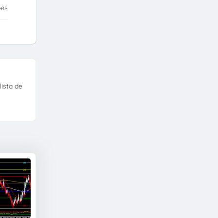
ões
ista de