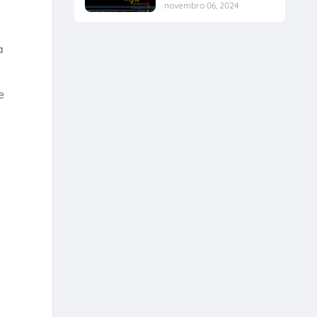
novembro 06, 2024
a
e
m