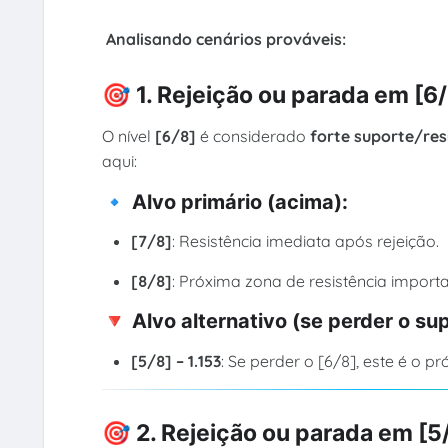
Analisando cenários prováveis:
🎯
1. Rejeição ou parada em [6/
O nível
[6/8]
é considerado
forte suporte/res
aqui:
🔹 Alvo primário (acima):
[7/8]
: Resistência imediata após rejeição.
[8/8]
: Próxima zona de resistência import
🔻 Alvo alternativo (se perder o su
[5/8] – 1.153
: Se perder o [6/8], este é o p
🎯
2. Rejeição ou parada em [5/