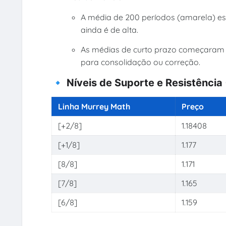
A média de 200 períodos (amarela) es
ainda é de alta.
As médias de curto prazo começaram a 
para consolidação ou correção.
🔹 Níveis de Suporte e Resistência
Linha Murrey Math
Preço
[+2/8]
1.18408
[+1/8]
1.177
[8/8]
1.171
[7/8]
1.165
[6/8]
1.159