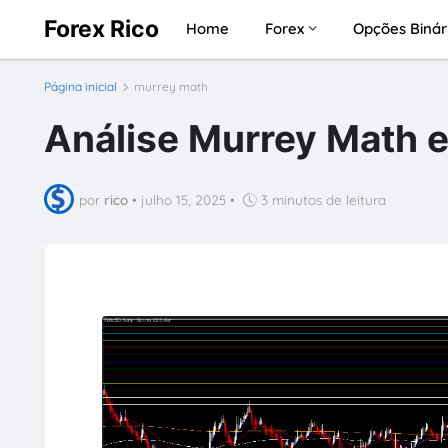
Forex Rico
Home
Forex
Opções Binár
Página inicial
murrey math
Análise Murrey Math 
por
rico
•
julho 15, 2025
•
3 minutos de leitura