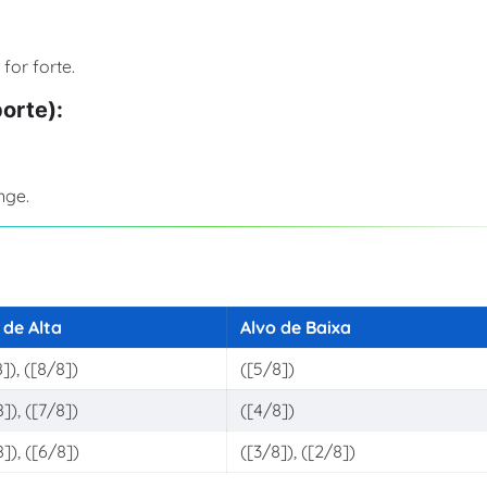
or forte.
porte):
nge.
 de Alta
Alvo de Baixa
]), ([8/8])
([5/8])
]), ([7/8])
([4/8])
]), ([6/8])
([3/8]), ([2/8])