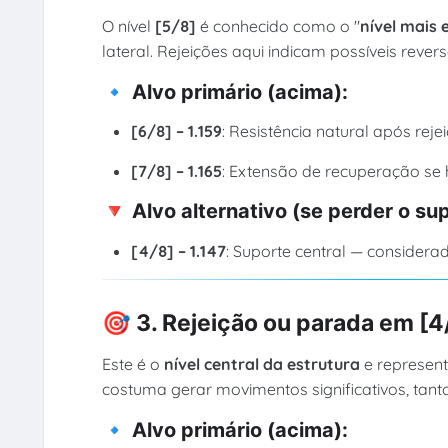
O nível
[5/8]
é conhecido como o "
nível mais 
lateral. Rejeições aqui indicam possíveis reve
🔹 Alvo primário (acima):
[6/8] – 1.159
: Resistência natural após reje
[7/8] – 1.165
: Extensão de recuperação se
🔻 Alvo alternativo (se perder o su
[4/8] – 1.147
: Suporte central — considera
🎯
3. Rejeição ou parada em [4/
Este é o
nível central da estrutura
e represent
costuma gerar movimentos significativos, tant
🔹 Alvo primário (acima):