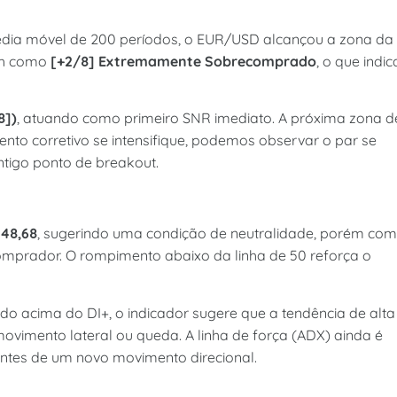
dia móvel de 200 períodos, o EUR/USD alcançou a zona da
ath como
[+2/8] Extremamente Sobrecomprado
, o que indic
8])
, atuando como primeiro SNR imediato. A próxima zona d
ento corretivo se intensifique, podemos observar o par se
ntigo ponto de breakout.
m
48,68
, sugerindo uma condição de neutralidade, porém co
prador. O rompimento abaixo da linha de 50 reforça o
do acima do DI+, o indicador sugere que a tendência de alta
movimento lateral ou queda. A linha de força (ADX) ainda é
ntes de um novo movimento direcional.