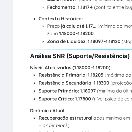
Fechamento:
1.18174
(conflito entre bu
Contexto Histórico:
Preço
já caiu até 1.17...
(mínima do mov
zona
1.18000–1.18200
.
Zona de Liquidez:
1.18097–1.18120
(sto
Análise SNR (Suporte/Resistência)
Níveis Atualizados (1.18000–1.18200):
Resistência Primária:
1.18205
(máxima da 
Resistência Secundária:
1.18300
(projeção
Suporte Primário:
1.18097
(mínima da últi
Suporte Crítico:
1.17800
(nível psicológico
Dinâmica Atual:
Recuperação estrutural
após mínima em
+
order block
).