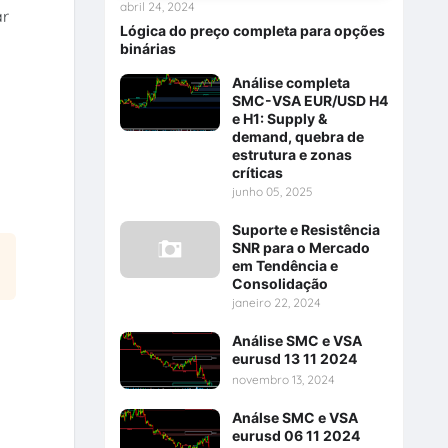
abril 24, 2024
ar
Lógica do preço completa para opções
binárias
Análise completa
SMC-VSA EUR/USD H4
e H1: Supply &
demand, quebra de
estrutura e zonas
críticas
junho 05, 2025
Suporte e Resistência
SNR para o Mercado
em Tendência e
Consolidação
janeiro 22, 2024
Análise SMC e VSA
eurusd 13 11 2024
novembro 13, 2024
Análse SMC e VSA
eurusd 06 11 2024