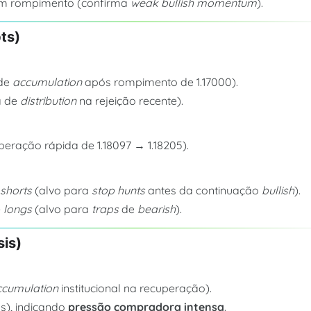
em rompimento (confirma
weak bullish momentum
).
ts)
de
accumulation
após rompimento de 1.17000).
a de
distribution
na rejeição recente).
eração rápida de 1.18097 → 1.18205).
e
shorts
(alvo para
stop hunts
antes da continuação
bullish
).
e
longs
(alvo para
traps
de
bearish
).
is)
ccumulation
institucional na recuperação).
ps), indicando
pressão compradora intensa
.