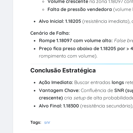
Volume crescente
na zona 1.18097 co
Falta de pressão vendedora
(volume b
Alvo Inicial:
1.18205
(resistência imediata),
Cenário de Falha:
Rompe 1.18097 com volume alto:
False br
Preço fica preso abaixo de 1.18205 por > 4
rompimento com volume).
Conclusão Estratégica
Ação Imediata:
Buscar entradas
longs
ret
Vantagem Chave:
Confluência de
SNR (su
crescente)
cria
setup
de alta probabilida
Alvo Final:
1.18300
(resistência secundária
Tags:
snr