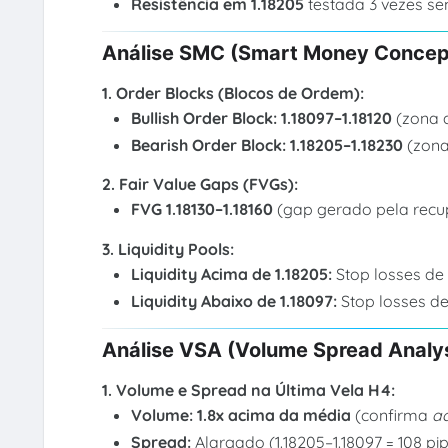
Resistência em 1.18205
testada 3 vezes s
Análise SMC (Smart Money Concep
1. Order Blocks (Blocos de Ordem):
Bullish Order Block:
1.18097–1.18120
(zona 
Bearish Order Block:
1.18205–1.18230
(zon
2. Fair Value Gaps (FVGs):
FVG 1.18130–1.18160
(gap gerado pela recup
3. Liquidity Pools:
Liquidity Acima de 1.18205:
Stop losses d
Liquidity Abaixo de 1.18097:
Stop losses d
Análise VSA (Volume Spread Analys
1. Volume e Spread na Última Vela H4:
Volume:
1.8x acima da média
(confirma
a
Spread:
Alargado (1.18205–1.18097 = 108 pi