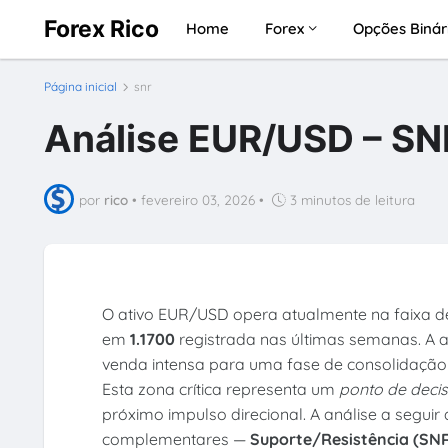
Forex Rico
Home
Forex
Opções Binár
Página inicial
snr
Análise EUR/USD – SN
por
rico
•
fevereiro 03, 2026
•
3 minutos de leitura
O ativo EUR/USD opera atualmente na faixa 
em
1.1700
registrada nas últimas semanas. A a
venda intensa para uma fase de consolidação 
Esta zona crítica representa um
ponto de deci
próximo impulso direcional. A análise a segui
complementares —
Suporte/Resistência (SN