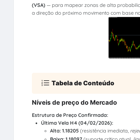
(VSA)
— para mapear zonas de alta probabilida
a direção do próximo movimento com base na 
Tabela de Conteúdo
Níveis de preço do Mercado
Estrutura de Preço Confirmada:
Última Vela H4 (04/02/2026):
Alta:
1.18205
(resistência imediata,
reje
Baixa:
1.18097
(suporte crítico atual,
liq