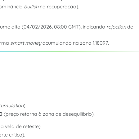
ominância
bullish
na recuperação).
ume alto (04/02/2026, 08:00 GMT), indicando
rejection
de
irma
smart money
acumulando na zona 1.18097.
cumulation
).
60
(preço retorna à zona de desequilíbrio).
a vela de reteste).
te crítico).