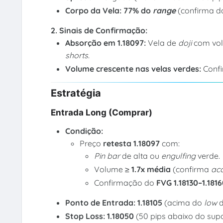
Corpo da Vela:
77% do
range
(confirma d
2. Sinais de Confirmação:
Absorção em 1.18097:
Vela de
doji
com vol
shorts
.
Volume crescente nas velas verdes:
Conf
Estratégia
Entrada Long (Comprar)
Condição:
Preço
retesta 1.18097
com:
Pin bar
de alta ou
engulfing
verde.
Volume ≥
1.7x média
(confirma
ac
Confirmação do
FVG 1.18130–1.181
Ponto de Entrada:
1.18105
(acima do
low
d
Stop Loss:
1.18050
(50 pips abaixo do supor