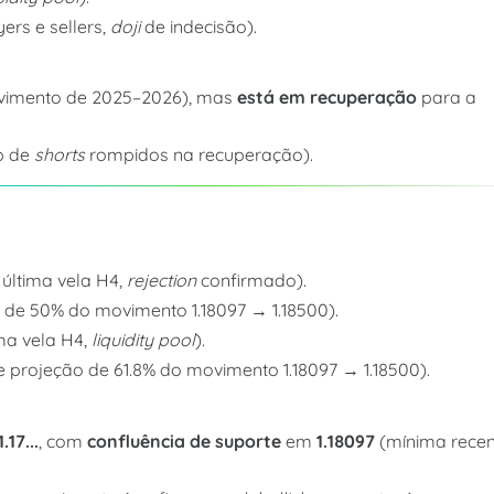
yers e sellers,
doji
de indecisão).
imento de 2025–2026), mas
está em recuperação
para a
p de
shorts
rompidos na recuperação).
última vela H4,
rejection
confirmado).
 de 50% do movimento 1.18097 → 1.18500).
ma vela H4,
liquidity pool
).
 e projeção de 61.8% do movimento 1.18097 → 1.18500).
1.17...
, com
confluência de suporte
em
1.18097
(mínima recen