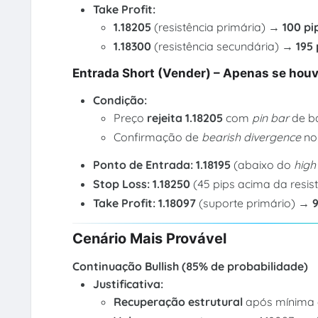
Take Profit:
1.18205
(resistência primária) →
100 pi
1.18300
(resistência secundária) →
195 
Entrada Short (Vender) – Apenas se houve
Condição:
Preço
rejeita 1.18205
com
pin bar
de ba
Confirmação de
bearish divergence
no 
Ponto de Entrada:
1.18195
(abaixo do
high
Stop Loss:
1.18250
(45 pips acima da resist
Take Profit:
1.18097
(suporte primário) →
9
Cenário Mais Provável
Continuação Bullish (85% de probabilidade)
Justificativa:
Recuperação estrutural
após mínima