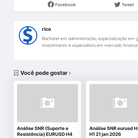
Facebook
Tweet
rico
Bacharel em administração, especialização em ge
investimento e especialista em mercado financei
Você pode gostar
Análise SNR (Suporte e
Análise SNR eurusd H
Resistência) EURUSD H4
H1 21 jan 2026