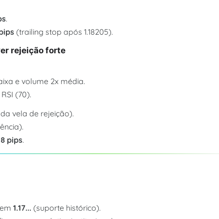
ps
.
pips
(trailing stop após 1.18205).
r rejeição forte
ixa e volume 2x média.
RSI (70).
da vela de rejeição).
ência).
8 pips
.
 em
1.17...
(suporte histórico).