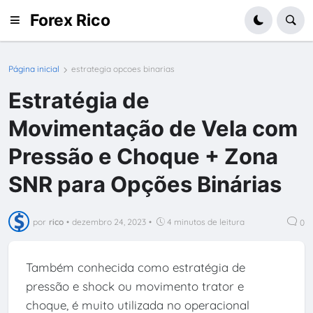
Forex Rico
Página inicial
estrategia opcoes binarias
Estratégia de
Movimentação de Vela com
Pressão e Choque + Zona
SNR para Opções Binárias
por
rico
•
dezembro 24, 2023
•
4 minutos de leitura
0
Também conhecida como estratégia de
pressão e shock ou movimento trator e
choque, é muito utilizada no operacional