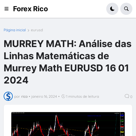
Forex Rico
Página inicial
eurusd
MURREY MATH: Análise das
Linhas Matemáticas de
Murrey Math EURUSD 16 01
2024
por
rico
•
janeiro 16, 2024
•
1 minutos de leitura
0