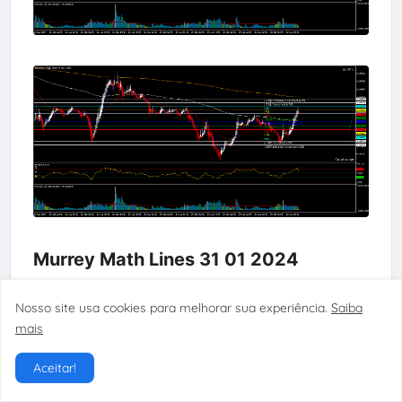
Murrey Math Lines 31 01 2024
Nosso site usa cookies para melhorar sua experiência.
Saiba
mais
Aceitar!