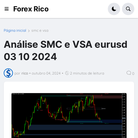
Forex Rico
Página inicial
smc e vsa
Análise SMC e VSA eurusd
03 10 2024
por
rico
•
outubro 04, 2024
•
2 minutos de leitura
0