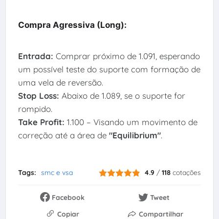
Compra Agressiva (Long):
Entrada:
Comprar próximo de 1.091, esperando
um possível teste do suporte com formação de
uma vela de reversão.
Stop Loss:
Abaixo de 1.089, se o suporte for
rompido.
Take Profit:
1.100 – Visando um movimento de
correção até a área de
"Equilibrium"
.
Tags:
smc e vsa
4.9
/
118
cotações
Facebook
Tweet
Copiar
Compartilhar