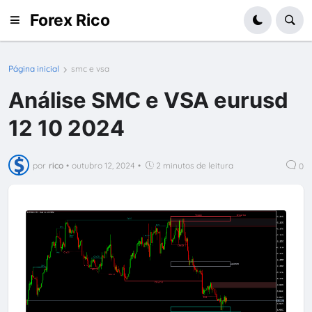
Forex Rico
Página inicial
smc e vsa
Análise SMC e VSA eurusd
12 10 2024
por
rico
•
outubro 12, 2024
•
2 minutos de leitura
0